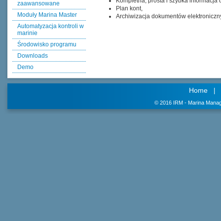
Kompletna, prosta i szybka informacja 
zaawansowane
Plan kont,
Moduły Marina Master
Archiwizacja dokumentów elektroniczn
Automatyzacja kontroli w
marinie
Środowisko programu
Downloads
Demo
Home
|
© 2016 IRM - Marina Manag