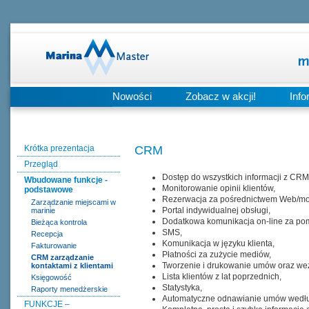
Nowości
Zobacz w akcji!
Info
Krótka prezentacja
CRM
Przegląd
Dostęp do wszystkich informacji z CRM
Wbudowane funkcje -
Monitorowanie opinii klientów,
podstawowe
Rezerwacja za pośrednictwem Web/mo
Zarządzanie miejscami w
Portal indywidualnej obsługi,
marinie
Dodatkowa komunikacja on-line za pom
Bieżąca kontrola
SMS,
Recepcja
Komunikacja w języku klienta,
Fakturowanie
Płatności za zużycie mediów,
CRM zarządzanie
Tworzenie i drukowanie umów oraz wez
kontaktami z klientami
Lista klientów z lat poprzednich,
Księgowość
Statystyka,
Raporty menedżerskie
Automatyczne odnawianie umów według
FUNKCJE –